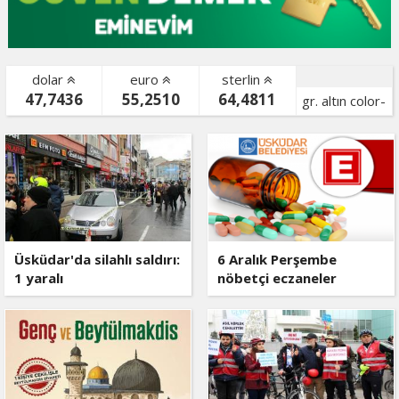
dolar
euro
sterlin
47,7436
55,2510
64,4811
gr. altın color-
bist color-
Üsküdar'da silahlı saldırı:
6 Aralık Perşembe
1 yaralı
nöbetçi eczaneler