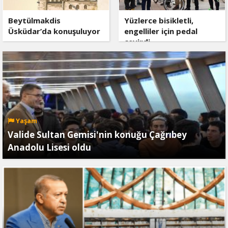
Beytülmakdis
Yüzlerce bisikletli,
Üsküdar’da konuşuluyor
engelliler için pedal
çevirdi
Yaşam
Valide Sultan Gemisi'nin konuğu Çağrıbey
Anadolu Lisesi oldu