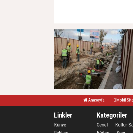
Anasayfa
Mobil Sit
Linkler
Kategoriler
Künye
Genel
Kültür-S
Reklam
Eğitim
Spor