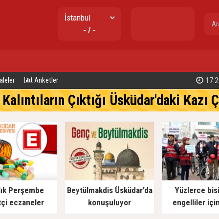
- / -
17:2
leler
Anketler
 Kalıntıların Çıktığı Üsküdar'daki Kazı 
lık Perşembe
Beytülmakdis Üsküdar’da
Yüzlerce bisi
çi eczaneler
konuşuluyor
engelliler içi
çevirdi