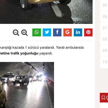
05
06
07
08
 karıştığı kazada 1 sürücü yaralandı. Yaralı ambulansla
09
metine trafik yoğunluğu
yaşandı.
10
Ç