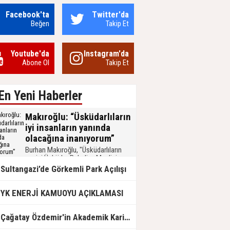
Facebook'ta
Twitter'da
Beğen
Takip Et
Youtube'da
Instagram'da
Abone Ol
Takip Et
En Yeni Haberler
Makıroğlu: “Üsküdarlıların
iyi insanların yanında
olacağına inanıyorum”
Burhan Makıroğlu, "Üsküdarlıların
sesini Üsküdar Belediye Meclisi
sıralarından duyurmak; sorularına
Sultangazi’de Görkemli Park Açılışı
yanıt, sorunlarına çözüm bulmak için
Üsküdarlıların İYİ insanların yanında
olacağına inanıyorum” ifadelerini
YK ENERJİ KAMUOYU AÇIKLAMASI
kullandı.
ağatay Özdemir'in Akademik Kariyeri ve Bürokratik Kimliği Hakkında Bilinmesi Gerekenler