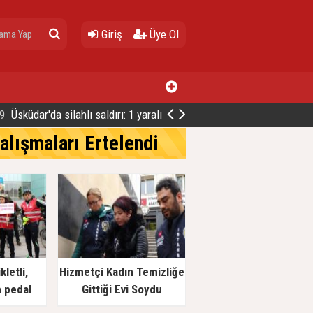
Giriş
Üye Ol
9
Üsküdar'da silahlı saldırı: 1 yaralı
Çalışmaları Ertelendi
kletli,
Hizmetçi Kadın Temizliğe
n pedal
Gittiği Evi Soydu