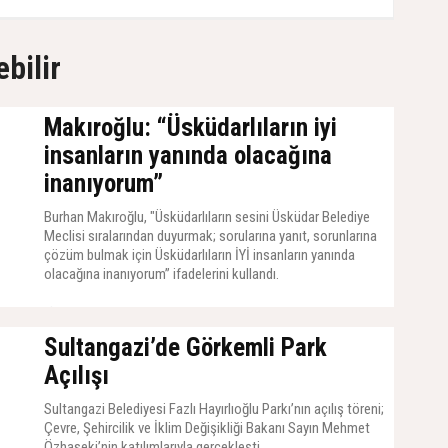
ebilir
Makıroğlu: “Üsküdarlıların iyi
insanların yanında olacağına
inanıyorum”
Burhan Makıroğlu, "Üsküdarlıların sesini Üsküdar Belediye
Meclisi sıralarından duyurmak; sorularına yanıt, sorunlarına
çözüm bulmak için Üsküdarlıların İYİ insanların yanında
olacağına inanıyorum” ifadelerini kullandı.
23 Şubat 2024, Cuma - 13:15
Sultangazi’de Görkemli Park
Açılışı
Sultangazi Belediyesi Fazlı Hayırlıoğlu Parkı’nın açılış töreni;
Çevre, Şehircilik ve İklim Değişikliği Bakanı Sayın Mehmet
Özhaseki’nin katılımlarıyla gerçekleşti.