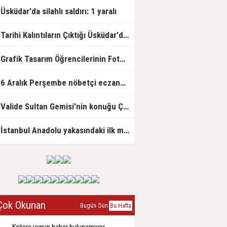
Üsküdar'da silahlı saldırı: 1 yaralı
Tarihi Kalıntıların Çıktığı Üsküdar'daki Kazı Çalışmaları Ertelendi
Grafik Tasarım Öğrencilerinin Fotoğraf Kareleri Sergiye Yansıdı
6 Aralık Perşembe nöbetçi eczaneler
Valide Sultan Gemisi'nin konuğu Çağrıbey Anadolu Lisesi oldu
İstanbul Anadolu yakasındaki ilk millet kıraathanesi!
ok Okunan
Bugün
Dün
Bu Hafta