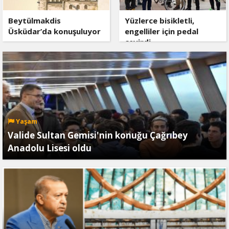
Beytülmakdis
Yüzlerce bisikletli,
Üsküdar’da konuşuluyor
engelliler için pedal
çevirdi
Yaşam
Valide Sultan Gemisi'nin konuğu Çağrıbey
Anadolu Lisesi oldu