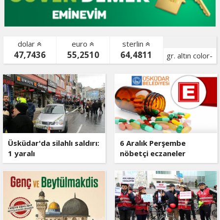
dolar
euro
sterlin
47,7436
55,2510
64,4811
gr. altın color-
bist color-
Üsküdar'da silahlı saldırı:
6 Aralık Perşembe
1 yaralı
nöbetçi eczaneler