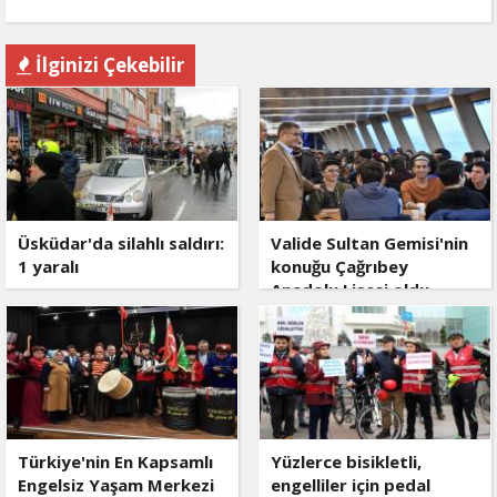
İlginizi Çekebilir
Üsküdar'da silahlı saldırı:
Valide Sultan Gemisi'nin
1 yaralı
konuğu Çağrıbey
Anadolu Lisesi oldu
Türkiye'nin En Kapsamlı
Yüzlerce bisikletli,
Engelsiz Yaşam Merkezi
engelliler için pedal