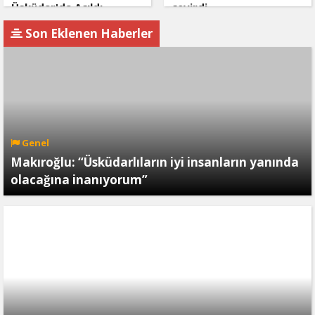
Üsküdar'da Açıldı
çevirdi
Son Eklenen Haberler
Genel
Makıroğlu: “Üsküdarlıların iyi insanların yanında
olacağına inanıyorum”