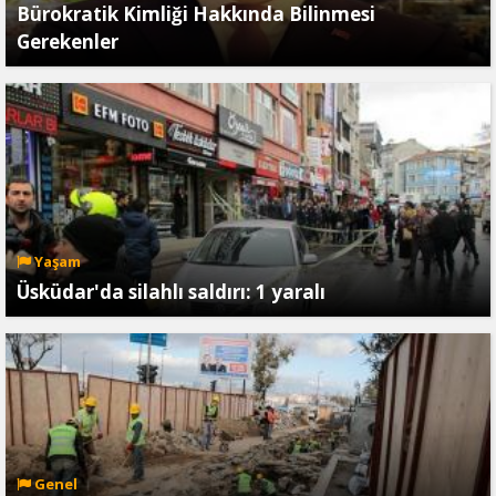
Bürokratik Kimliği Hakkında Bilinmesi
Gerekenler
Yaşam
Üsküdar'da silahlı saldırı: 1 yaralı
Genel