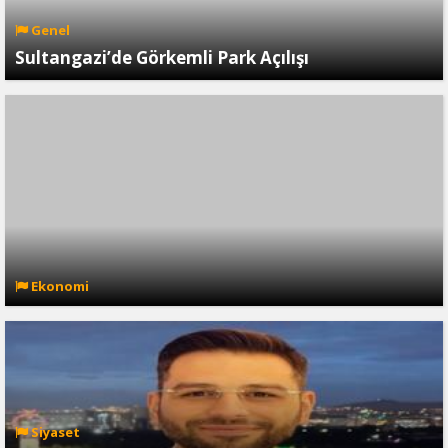
Genel
Sultangazi’de Görkemli Park Açılışı
Ekonomi
Siyaset