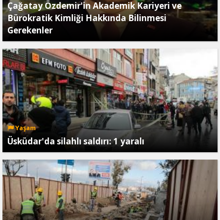
Çağatay Özdemir'in Akademik Kariyeri ve
Bürokratik Kimliği Hakkında Bilinmesi
Gerekenler
Yaşam
Üsküdar'da silahlı saldırı: 1 yaralı