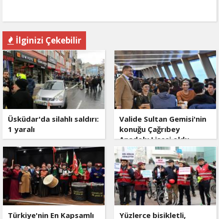
İlginizi Çekebilir
Üsküdar'da silahlı saldırı:
Valide Sultan Gemisi'nin
1 yaralı
konuğu Çağrıbey
Anadolu Lisesi oldu
Türkiye'nin En Kapsamlı
Yüzlerce bisikletli,